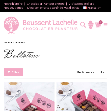
Notre histoire
Chocolatier Planteur engagé
Visitez nos ateliers
Nos boutiques
Livraison offerte à partir de 70€ d'achat
Français
0
Accueil
Ballotins
Ballotins
Filtre
Pertinence
9