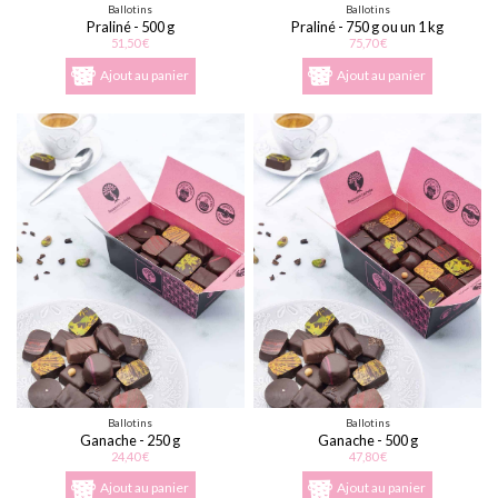
Ballotins
Ballotins
Praliné - 500 g
Praliné - 750 g ou un 1 kg
51,50 €
75,70 €
Ajout au panier
Ajout au panier
Ballotins
Ballotins
Ganache - 250 g
Ganache - 500 g
24,40 €
47,80 €
Ajout au panier
Ajout au panier