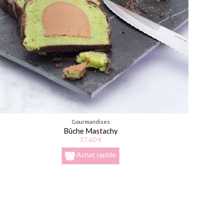
Gourmandises
Bûche Mastachy
37,60 €
Achat rapide