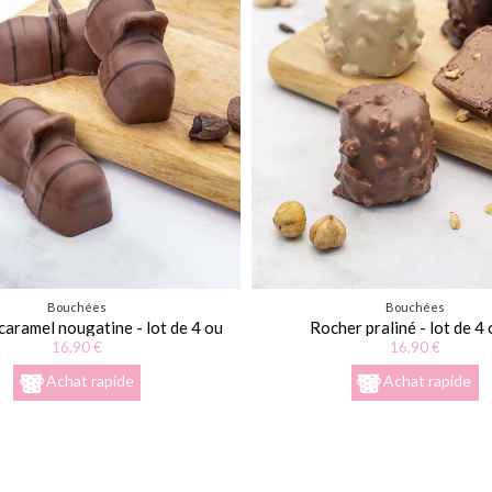
Bouchées
Bouchées
aramel nougatine - lot de 4 ou
Rocher praliné - lot de 4 
8
16,90 €
16,90 €
Achat rapide
Achat rapide