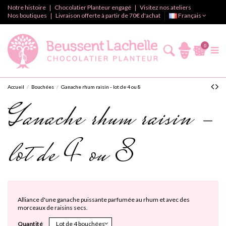
Notre histoire
Chocolatier Planteur engagé
Visitez nos ateliers
Nos boutiques
Livraison offerte à partir de 70€ d'achat
Français
0
Accueil
Bouchées
Ganache rhum raisin - lot de 4 ou 8
Ganache rhum raisin -
lot de 4 ou 8
Alliance d'une ganache puissante parfumée au rhum et avec des
morceaux de raisins secs.
Quantité