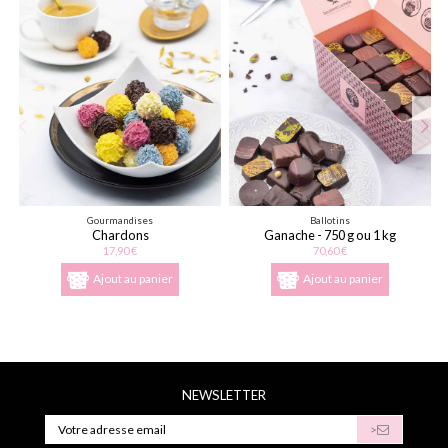
Gourmandises
Ballotins
Chardons
Ganache - 750 g ou 1 kg
17,90 €
70,60 €
Ajout au panier
Ajout au panier
NEWSLETTER
>