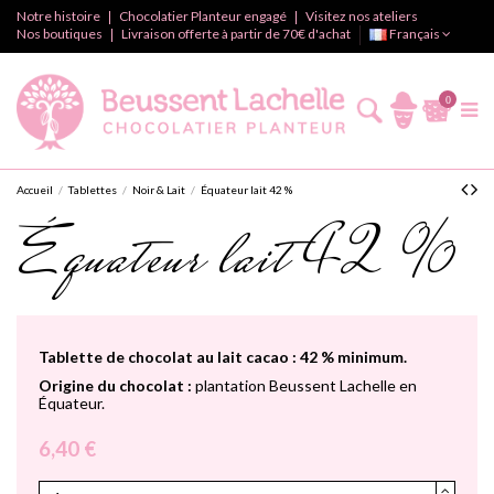
Notre histoire
Chocolatier Planteur engagé
Visitez nos ateliers
Nos boutiques
Livraison offerte à partir de 70€ d'achat
Français
0
Accueil
Tablettes
Noir & Lait
Équateur lait 42 %
Équateur lait 42 %
Tablette de chocolat au lait cacao : 42 % minimum.
Origine du chocolat :
plantation Beussent Lachelle en
Équateur.
6,40 €