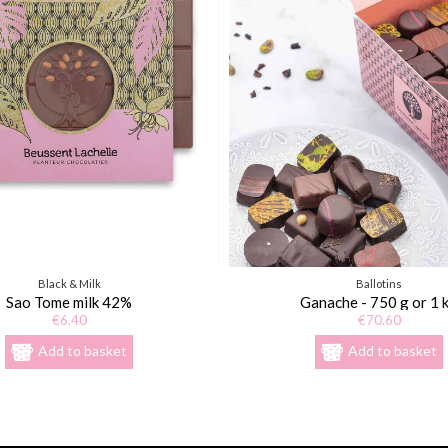
s de noël), colorants : E100, E120, E133, E163, E172, denrées alimentaire
 fabrications et des personnalisations souhaitées.
Black & Milk
Ballotins
Sao Tome milk 42%
Ganache - 750 g or 1 
€6.40
€70.60
Add to basket
Add to basket