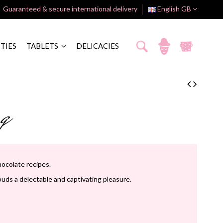
Guaranteed & secure international delivery
English GB
ITIES
TABLETS
DELICACIES
g
hocolate recipes.
uds a delectable and captivating pleasure.