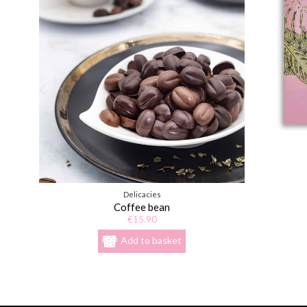
Guérande, poudre naturelle de vanille, arômes naturels (épice
cassis et de pomme, arôme naturel de vanille.
La composition de l'assortiment peut varier en fonction des
Delicacies
Coffee bean
€15.90
Add to basket