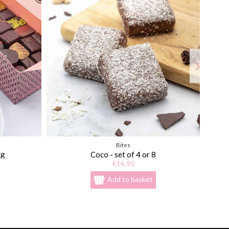
s colorantes : extrait de spiruline, concentré de radis, de
Bites
kg
Coco - set of 4 or 8
€16.90
Add to basket