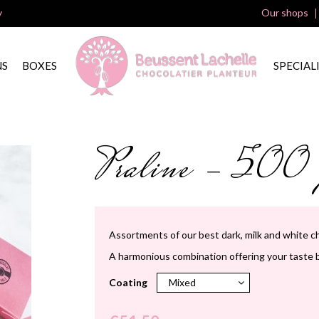
y
Our shops
NS
BOXES
SPECIAL
Praline - 500 
Assortments of our best dark, milk and white c
A harmonious combination offering your taste b
Coating