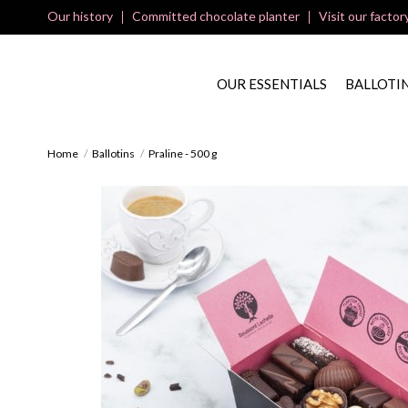
Our history
Committed chocolate planter
Visit our factor
OUR ESSENTIALS
BALLOTI
Home
Ballotins
Praline - 500 g